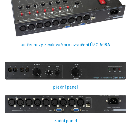
ústřednový zesilovač pro ozvučení ÚZO 608A
přední panel
zadní panel