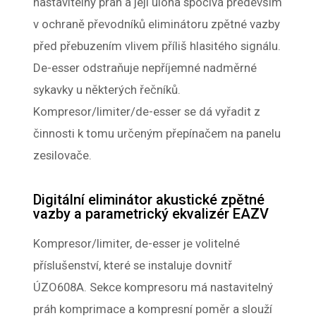
nastavitelný práh a její úloha spočívá především
v ochraně převodníků eliminátoru zpětné vazby
před přebuzením vlivem příliš hlasitého signálu.
De-esser odstraňuje nepříjemné nadměrné
sykavky u některých řečníků.
Kompresor/limiter/de-esser se dá vyřadit z
činnosti k tomu určeným přepínačem na panelu
zesilovače.
Digitální eliminátor akustické zpětné
vazby a parametrický ekvalizér EAZV
Kompresor/limiter, de-esser je volitelné
příslušenství, které se instaluje dovnitř
ÚZO608A. Sekce kompresoru má nastavitelný
práh komprimace a kompresní poměr a slouží