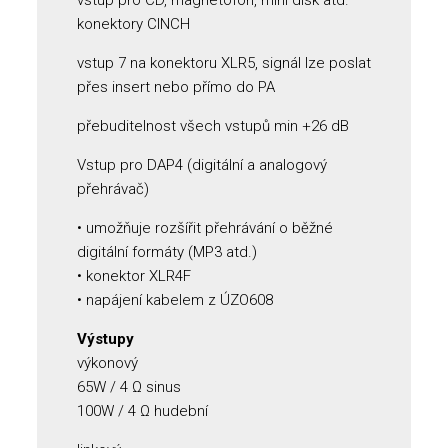
vstup pro CD, magnetofon, mini disk atd. –
konektory CINCH
vstup 7 na konektoru XLR5, signál lze poslat
přes insert nebo přímo do PA
přebuditelnost všech vstupů min +26 dB
Vstup pro DAP4 (digitální a analogový
přehrávač)
• umožňuje rozšířit přehrávání o běžné
digitální formáty (MP3 atd.)
• konektor XLR4F
• napájení kabelem z ÚZO608
Výstupy
výkonový
65W / 4 Ω sinus
100W / 4 Ω hudební