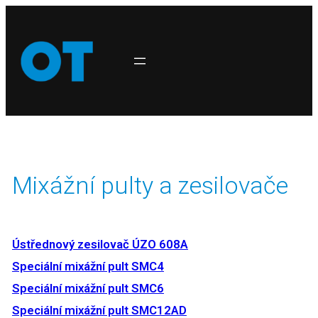
Mixážní pulty a zesilovače
Ústřednový zesilovač ÚZO 608A
Speciální mixážní pult SMC4
Speciální mixážní pult SMC6
Speciální mixážní pult SMC12AD