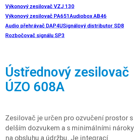
Výkonový zesilovač VZJ 130
Výkonový zesilovač PA651
Audiobox AB46
Audio přehrávač DAP4U
Signálový distributor SD8
Rozbočovač signálu​ SP3
Ústřednový zesilovač
ÚZO 608A
Zesilovač je určen pro ozvučení prostor s
delším dozvukem a s minimálními nároky
na obsluhu a údržbu. Je integrací