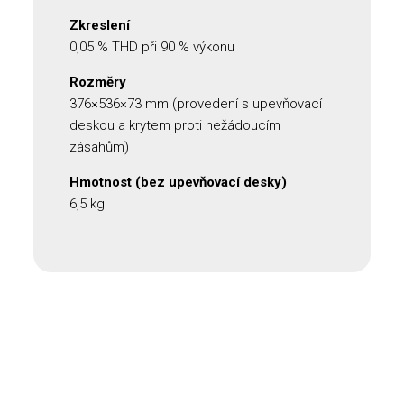
Zkreslení
0,05 % THD při 90 % výkonu
Rozměry
376×536×73 mm (provedení s upevňovací
deskou a krytem proti nežádoucím
zásahům)
Hmotnost (bez upevňovací desky)
6,5 kg