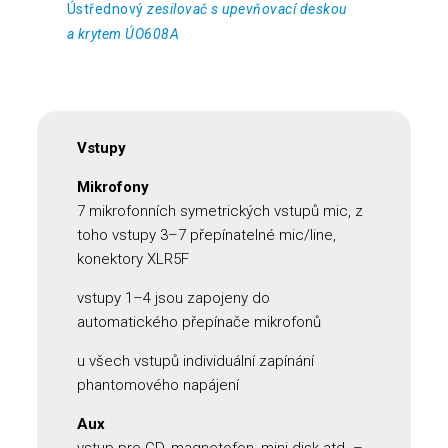
Ústřednový
zesilovač s upevňovací
deskou
a krytem ÚO608A
Vstupy
Mikrofony
7 mikrofonních symetrických vstupů mic, z
toho vstupy 3–7 přepínatelné mic/line,
konektory XLR5F
vstupy 1–4 jsou zapojeny do
automatického přepínače mikrofonů
u všech vstupů individuální zapínání
phantomového napájení
Aux