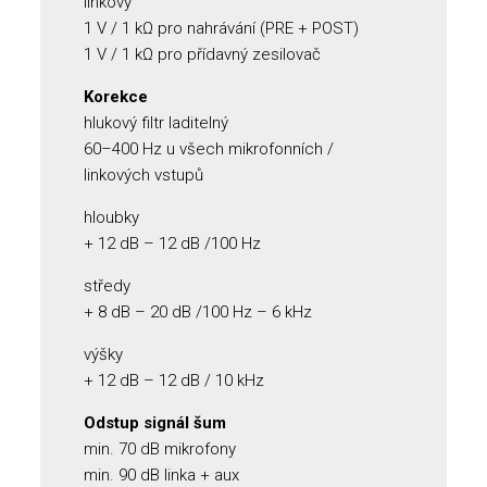
linkový
1 V / 1 kΩ pro nahrávání (PRE + POST)
1 V / 1 kΩ pro přídavný zesilovač
Korekce
hlukový filtr laditelný
60–400 Hz u všech mikrofonních /
linkových vstupů
hloubky
+ 12 dB – 12 dB /100 Hz
středy
+ 8 dB – 20 dB /100 Hz – 6 kHz
výšky
+ 12 dB – 12 dB / 10 kHz
Odstup signál šum
min. 70 dB mikrofony
min. 90 dB linka + aux